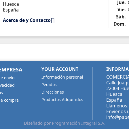
Jue.
Huesca
Vie.
España
Sáb.

Acerca de y Contacto
Dom.
EMPRESA
YOUR ACCOUNT
INFORMAC
COMERCIAL
Información personal
e envío
Calle Joaqu
Pedidos
ivacidad
22004 Hue
Direcciones
os
Huesca
Productos Adquiridos
España
de compra
Llámenos
Envíenos u
info@pape
Diseñado por Programación Integral S.A.