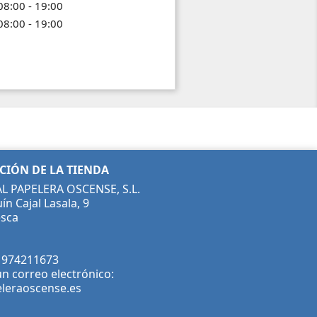
08:00 - 19:00
08:00 - 19:00
IÓN DE LA TIENDA
 PAPELERA OSCENSE, S.L.
ín Cajal Lasala, 9
sca
:
974211673
n correo electrónico:
leraoscense.es