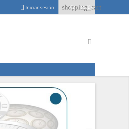
shopping_cart

Carrito
(0)
Iniciar sesión

Siguiente